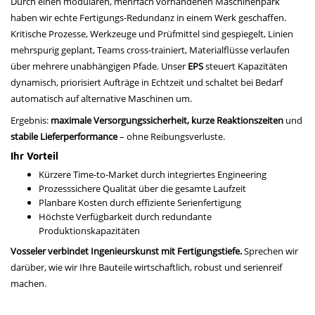
Durch einen modularen, mehrfach vorhandenen Maschinenpark
haben wir echte Fertigungs-Redundanz in einem Werk geschaffen.
Kritische Prozesse, Werkzeuge und Prüfmittel sind gespiegelt, Linien
mehrspurig geplant, Teams cross-trainiert, Materialflüsse verlaufen
über mehrere unabhängigen Pfade. Unser
EPS
steuert Kapazitäten
dynamisch, priorisiert Aufträge in Echtzeit und schaltet bei Bedarf
automatisch auf alternative Maschinen um.
Ergebnis:
maximale Versorgungssicherheit
,
kurze Reaktionszeiten
und
stabile Lieferperformance
– ohne Reibungsverluste.
Ihr Vorteil
Kürzere Time-to-Market durch integriertes Engineering
Prozesssichere Qualität über die gesamte Laufzeit
Planbare Kosten durch effiziente Serienfertigung
Höchste Verfügbarkeit durch redundante
Produktionskapazitäten
Vosseler verbindet Ingenieurskunst mit Fertigungstiefe.
Sprechen wir
darüber, wie wir Ihre Bauteile wirtschaftlich, robust und serienreif
machen.